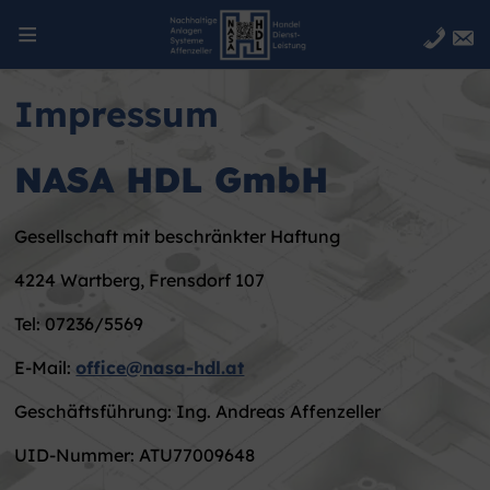
Impressum
Startseite
NASA HDL GmbH
Aktuelles
Gesellschaft mit beschränkter Haftung
Konstruktion
4224 Wartberg, Frensdorf 107
Blechtechnik
Tel: 07236/5569
Handelsware
E-Mail:
office@nasa-hdl.at
Geschäftsführung: Ing. Andreas Affenzeller
Leitbild
UID-Nummer: ATU77009648
Historie