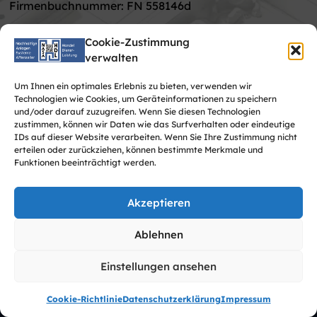
Firmenbuchnummer: FN 558146d
Kontakt
Firmenbuchgericht: Landesgericht Linz
Cookie-Zustimmung
verwalten
Bankverbindung: Raiffeisenbank Aist
Um Ihnen ein optimales Erlebnis zu bieten, verwenden wir
IBAN: AT74 3446 0000 0580 7227
Technologien wie Cookies, um Geräteinformationen zu speichern
und/oder darauf zuzugreifen. Wenn Sie diesen Technologien
BIC: RZOOAT2L460
zustimmen, können wir Daten wie das Surfverhalten oder eindeutige
IDs auf dieser Website verarbeiten. Wenn Sie Ihre Zustimmung nicht
erteilen oder zurückziehen, können bestimmte Merkmale und
Funktionen beeinträchtigt werden.
Akzeptieren
Impressum
Datenschutzerklärung
AGB
Ablehnen
Cookie-Richtlinie (EU)
Einstellungen ansehen
©
2026
NASA HDL GmbH
Design und Umsetzung von
ZP-Solutions
Cookie-Richtlinie
Datenschutzerklärung
Impressum